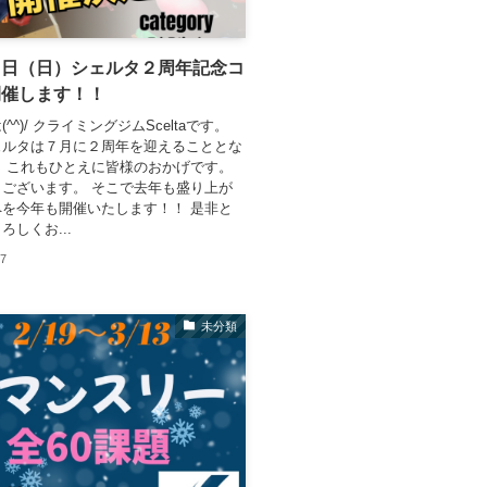
６日（日）シェルタ２周年記念コ
開催します！！
^^)/ クライミングジムSceltaです。
ェルタは７月に２周年を迎えることとな
 これもひとえに皆様のおかげです。
ございます。 そこで去年も盛り上が
を今年も開催いたします！！ 是非と
ろしくお...
17
未分類