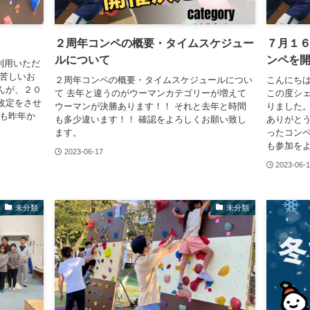
２周年コンペの概要・タイムスケジュー
７月１
ルについて
ンペを
ご利用いただ
心苦しいお
２周年コンペの概要・タイムスケジュールについ
こんにちは(
んが、２０
て 去年と違うのがウーマンカテゴリーが増えて
この度シ
改定をさせ
ウーマンが決勝あります！！ それと去年と時間
りました。
でも昨年か
も多少違います！！ 確認をよろしくお願い致し
ありがとう
ます。
ったコンペ
も参加をよ
2023-06-17
2023-06-
未分類
未分類