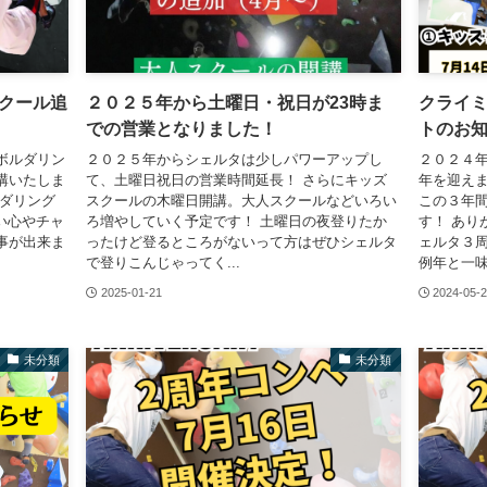
クール追
２０２５年から土曜日・祝日が23時ま
クライミ
での営業となりました！
トのお
ボルダリン
２０２５年からシェルタは少しパワーアップし
２０２４年
講いたしま
て、土曜日祝日の営業時間延長！ さらにキッズ
年を迎えま
ルダリング
スクールの木曜日開講。大人スクールなどいろい
この３年
い心やチャ
ろ増やしていく予定です！ 土曜日の夜登りたか
す！ あり
事が出来ま
ったけど登るところがないって方はぜひシェルタ
ェルタ３周
で登りこんじゃってく...
例年と一味
2025-01-21
2024-05-
未分類
未分類