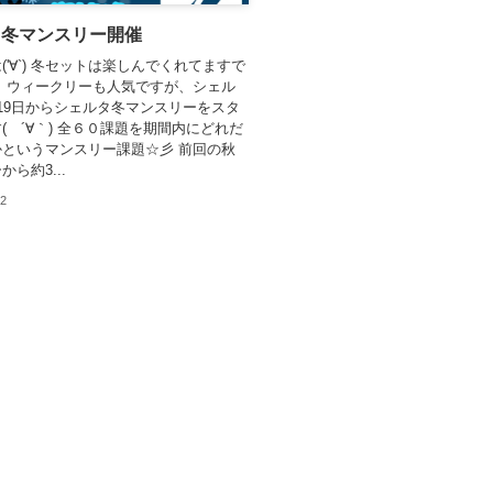
タ冬マンスリー開催
('∀`) 冬セットは楽しんでくれてますで
 ウィークリーも人気ですが、シェル
19日からシェルタ冬マンスリーをスタ
( ´∀｀) 全６０課題を期間内にどれだ
というマンスリー課題☆彡 前回の秋
ら約3...
02