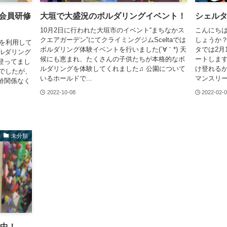
人会員研修
大垣で大盛況のボルダリングイベント！
シェル
10月2日に行われた大垣市のイベント“まちなかス
こんにちは
クエアガーデン”にてクライミングジムSceltaでは
しょうか？
グを利用して
ボルダリング体験イベントを行いました(´∀｀*) 天
タでは2月
ボルダリング
候にも恵まれ、たくさんの子供たちが本格的なボ
ートします
登ってまし
ルダリングを体験してくれました♫ 公園について
け登れるか
容でしたが、
いるホールドで...
マンスリーか
齢関係なく
2022-10-08
2022-02-
未分類
業中！